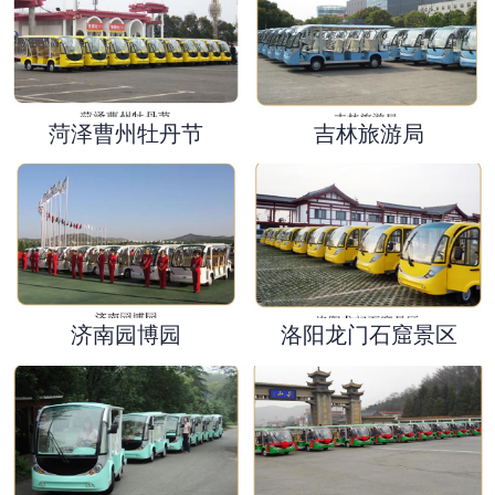
菏泽曹州牡丹节
吉林旅游局
济南园博园
洛阳龙门石窟景区