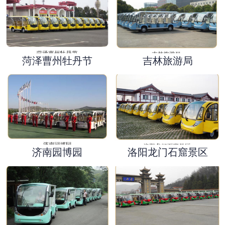
菏泽曹州牡丹节
吉林旅游局
济南园博园
洛阳龙门石窟景区